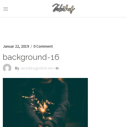
Januar 22, 2019
/
0 Comment
background-16
By
Jerodesigndotcom
- In