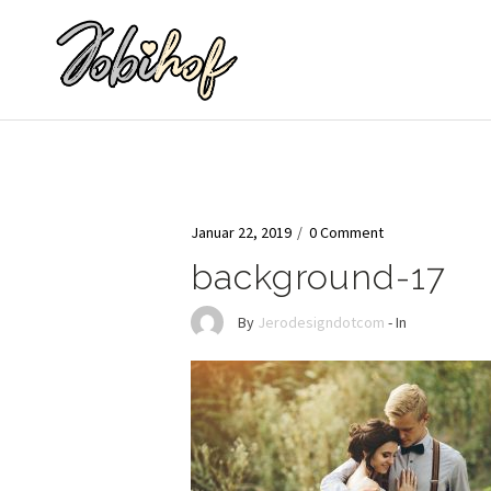
Januar 22, 2019
/
0 Comment
background-17
By
Jerodesigndotcom
- In