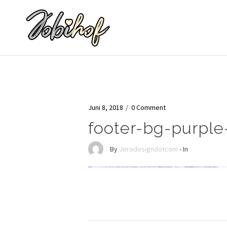
Juni 8, 2018
/
0 Comment
footer-bg-purple
By
Jerodesigndotcom
- In