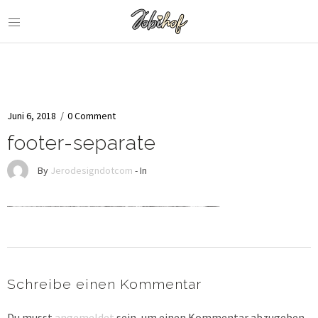
Juni 6, 2018
/
0 Comment
footer-separate
By
Jerodesigndotcom
- In
Schreibe einen Kommentar
Du musst
angemeldet
sein, um einen Kommentar abzugeben.