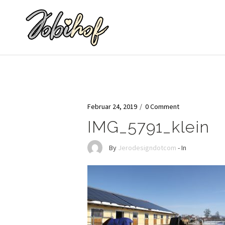
Februar 24, 2019
/
0 Comment
IMG_5791_klein
By
Jerodesigndotcom
- In