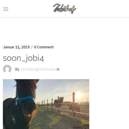
Januar 22, 2019
/
0 Comment
soon_jobi4
By
Jerodesigndotcom
- In