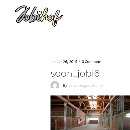
Januar 26, 2019
/
0 Comment
soon_jobi6
By
Jerodesigndotcom
- In