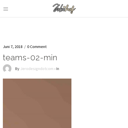
Juni 7, 2018
/
0 Comment
teams-02-min
By
Jerodesigndotcom
- In