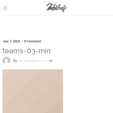
Juni 7, 2018
/
0 Comment
teams-03-min
By
Jerodesigndotcom
- In