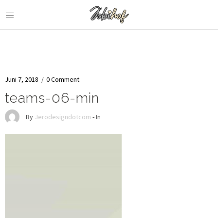
Juni 7, 2018
/
0 Comment
teams-06-min
By
Jerodesigndotcom
- In