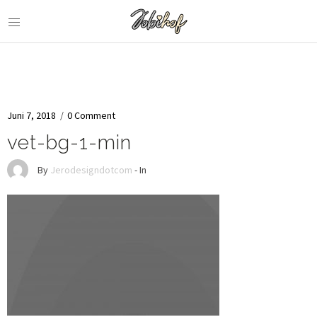
Juni 7, 2018
/
0 Comment
vet-bg-1-min
By
Jerodesigndotcom
- In