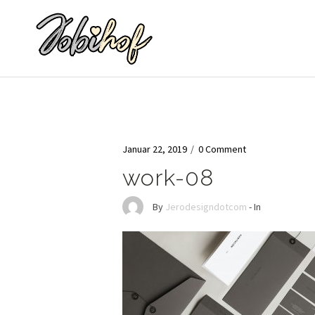
Januar 22, 2019
/
0 Comment
work-08
By
Jerodesigndotcom
- In